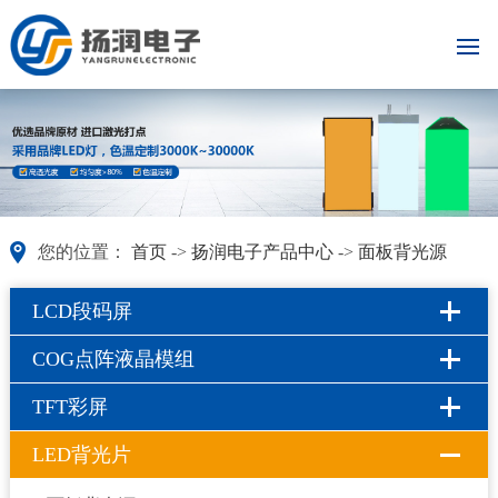
您的位置：
首页
->
扬润电子产品中心
->
面板背光源
LCD段码屏
COG点阵液晶模组
TFT彩屏
LED背光片