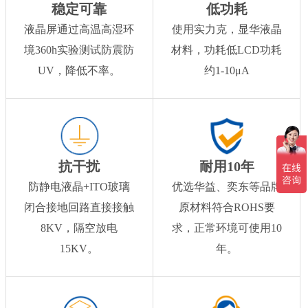
稳定可靠
低功耗
液晶屏通过高温高湿环
使用实力克，显华液晶
境360h实验测试防震防
材料，功耗低LCD功耗
UV，降低不率。
约1-10μA
抗干扰
耐用10年
防静电液晶+ITO玻璃
优选华益、奕东等品牌
闭合接地回路直接接触
原材料符合ROHS要
8KV，隔空放电
求，正常环境可使用10
15KV。
年。