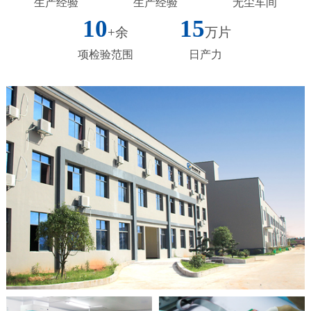
生产经验
生产经验
无尘车间
10
15
+余
万片
项检验范围
日产力