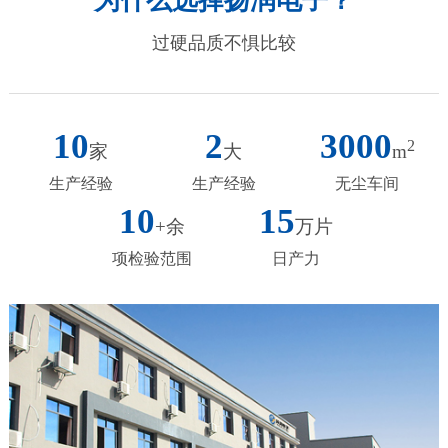
为什么选择扬润电子？
过硬品质不惧比较
10
2
3000
2
家
大
m
生产经验
生产经验
无尘车间
10
15
+余
万片
项检验范围
日产力