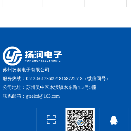
STN型蓝底白
装一块液晶
式：正显偏光
字的液晶屏，
LCD显示屏，
片类型：反射
视角会比较宽
用来显示净水
工作温
广，配上白色
量，以及更直
度：-20~70℃
背光源，蓝色
观的查看机子
（普通宽
底白色字对比
的运转情况，
温）...
度高...
使用...
苏州扬润电子有限公司
服务热线：0512-66173609/18168725518（微信同号）
公司地址：苏州吴中区木渎镇木东路413号5幢
联系邮箱：gteelcd@163.com