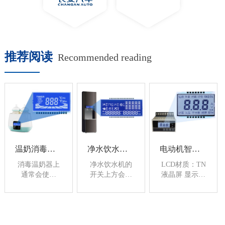
推荐阅读
Recommended reading
温奶消毒一体器LCD显示液晶屏
净水饮水机液晶LCD显示屏-扬润电子
电动机智能保护器LCD液晶显示屏-扬润电子
消毒温奶器上
净水饮水机的
LCD材质：TN
通常会使用
开关上方会安
液晶屏 显示模
STN型蓝底白
装一块液晶
式：正显偏光
字的液晶屏，
LCD显示屏，
片类型：反射
视角会比较宽
用来显示净水
工作温
广，配上白色
量，以及更直
度：-20~70℃
背光源，蓝色
观的查看机子
（普通宽