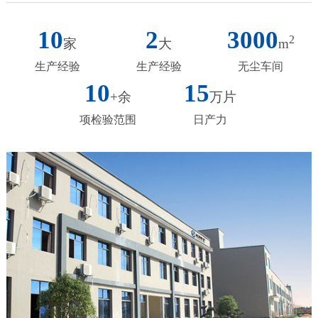
10
2
3000
2
家
大
m
生产经验
生产经验
无尘车间
10
15
+余
万片
项检验范围
日产力