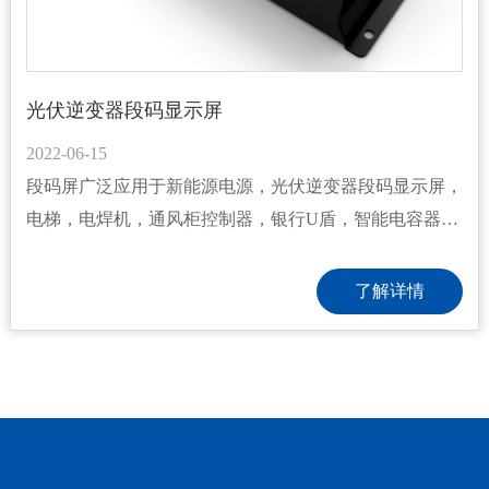
光伏逆变器段码显示屏
2022-06-15
段码屏广泛应用于新能源电源，光伏逆变器段码显示屏，
电梯，电焊机，通风柜控制器，银行U盾，智能电容器，
烤烟机，安防的等电子设备行业。苏州扬润电子有限公司
成立于2014年7月，是一家专注段码液晶屏(LCD)、液晶
了解详情
显示模块(LCM)、背光源(LED)的生产厂家。已为众多顾
客开发了2000多款TN，HTN，STN，FSTN，BTN黑膜等
液晶显示屏。产品广泛运用于仪器仪表，小家电控制板，
电能表，汽车仪表，空...