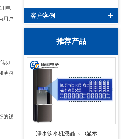
家用电
客户案例
为用户
推荐产品
、低功
和薄膜
好的视
净水饮水机液晶LCD显示屏-扬润电子