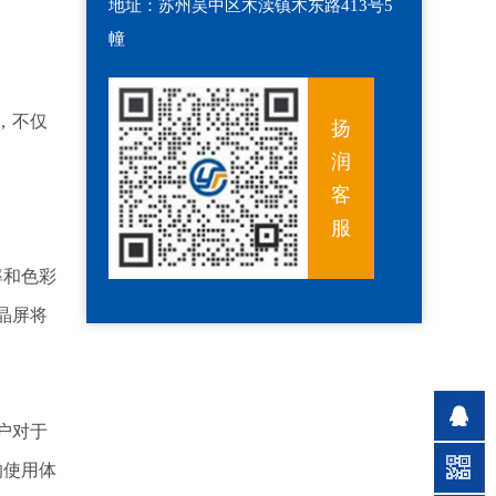
地址：苏州吴中区木渎镇木东路413号5
幢
，不仅
扬
润
客
服
率和色彩
晶屏将
户对于
的使用体