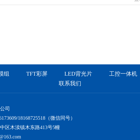
模组
TFT彩屏
LED背光片
工控一体机
联系我们
限公司
173609/18168725518（微信同号）
中区木渎镇木东路413号5幢
163.com