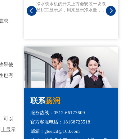
净水饮水机的开关上方会安装一块液
老款的
晶LCD显示屏，用来显示净水量，以
机器的
及更直观的查看机子的运转...
管的
需求。
效果使
性也有
联系
扬润
服务热线：0512-66173609
，可以
官方客服电话：18168725518
屏上显示
邮箱：gteelcd@163.com