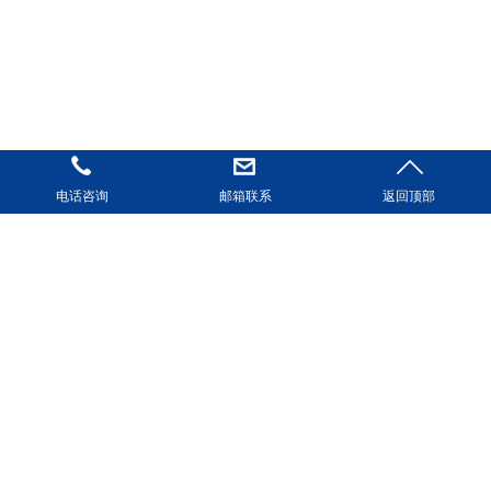
电话咨询
邮箱联系
返回顶部
您的位置：
首页
->
扬润电子产品中心
->
HTN液晶屏
LCD段码屏
COG点阵液晶模组
TFT彩屏